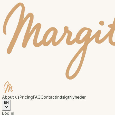
About us
Pricing
FAQ
Contact
Indsigt
Nyheder
EN
Log in