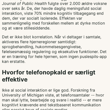
Journal of Public Health
fulgte over 2.000 ældre voksne
over seks år. De, der havde daglig meningsfuld social
interaktion, viste 70% mindre kognitiv tilbagegang end
dem, der var socialt isolerede. Effekten var
sammenlignelig med forskellen mellem at dyrke motion
og at være stillesiddende.
Det er ikke blot korrelation. Når vi deltager i samtale,
aktiveres flere hjerneregioner samtidigt:
sprogbehandling, hukommelsesgengivelse,
følelsesmæssig regulering og eksekutive funktioner. Det
er en træning for hele hjernen, som ingen puslespils-app
kan erstatte.
Hvorfor telefonopkald er særligt
effektive
Ikke al social interaktion er lige god. Forskning fra
University of Michigan viste, at telefonsamtaler -- hvor
man skal lytte, bearbejde og svare i realtid -- er mere
kognitivt krævende end tekstbaseret kommunikation
eller passivt brug af sociale medier.