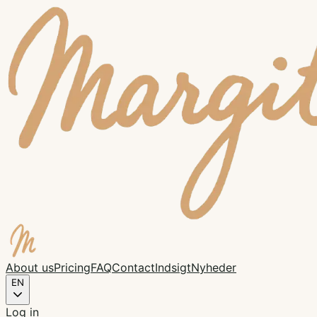
About us
Pricing
FAQ
Contact
Indsigt
Nyheder
EN
Log in