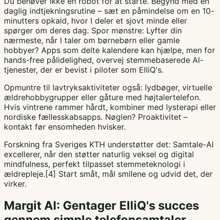
Du behøver ikke en robot for at starte. Begynd med en
daglig indtjekningsrutine – sæt en påmindelse om en 10-
minutters opkald, hvor I deler et sjovt minde eller
spørger om deres dag. Spor mønstre: Lyfter din
nærmeste, når I taler om børnebørn eller gamle
hobbyer? Apps som delte kalendere kan hjælpe, men for
hands-free pålidelighed, overvej stemmebaserede AI-
tjenester, der er bevist i piloter som ElliQ's.
Opmuntre til lavtryksaktiviteter også: lydbøger, virtuelle
ældrehobbygrupper eller gåture med højtalertelefon.
Hvis vintrene rammer hårdt, kombiner med lysterapi eller
nordiske fællesskabsapps. Nøglen? Proaktivitet –
kontakt før ensomheden hvisker.
Forskning fra Sveriges KTH understøtter det: Samtale-AI
excellerer, når den støtter naturlig veksel og digital
mindfulness, perfekt tilpasset stemmeteknologi i
ældrepleje.[4] Start småt, mål smilene og udvid det, der
virker.
Margit AI: Gentager ElliQ's succes
gennem simple telefonsamtaler