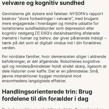
velvære og kognitiv sundhed
Gevinsterne gik dybere end følelser. NYSOFA's rapport
beskrev "store forbedringer i velvære", med brugere
mere engagerede i hverdagen og mindre udsatte for
isolationens sundhedsbyrder som depression eller
kognitiv nedgang.[1] ElliQ's dataindsamling afslørede
mønstre i humør og behov, der giver pårørende indsigt –
tænk på det som et digitalt vindue ind i din forældres
verden.
For nordiske familier, hvor demensraten stiger i aldrende
befolkninger, er det afgørende. Robottenes kognitive
spil og minderpåmindelser holdt sindet skarp, ligesom at
dele historier over kaffe. Det er en påmindelse: Små,
jævne interaktioner bygger modstand mod
ensomhedens langsigtede effekter.
Handlingsorienterede trin: Brug
fordelene til din forælder i dag