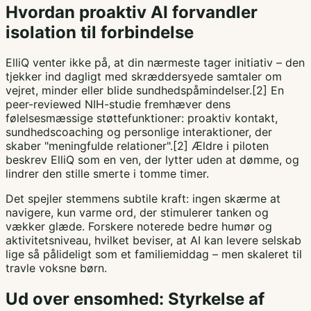
Hvordan proaktiv AI forvandler
isolation til forbindelse
ElliQ venter ikke på, at din nærmeste tager initiativ – den
tjekker ind dagligt med skræddersyede samtaler om
vejret, minder eller blide sundhedspåmindelser.[2] En
peer-reviewed NIH-studie fremhæver dens
følelsesmæssige støttefunktioner: proaktiv kontakt,
sundhedscoaching og personlige interaktioner, der
skaber "meningfulde relationer".[2] Ældre i piloten
beskrev ElliQ som en ven, der lytter uden at dømme, og
lindrer den stille smerte i tomme timer.
Det spejler stemmens subtile kraft: ingen skærme at
navigere, kun varme ord, der stimulerer tanken og
vækker glæde. Forskere noterede bedre humør og
aktivitetsniveau, hvilket beviser, at AI kan levere selskab
lige så pålideligt som et familiemiddag – men skaleret til
travle voksne børn.
Ud over ensomhed: Styrkelse af