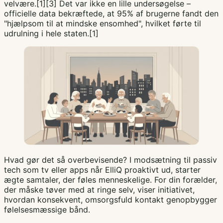
velvære.[1][3] Det var ikke en lille undersøgelse –
officielle data bekræftede, at 95% af brugerne fandt den
"hjælpsom til at mindske ensomhed", hvilket førte til
udrulning i hele staten.[1]
Hvad gør det så overbevisende? I modsætning til passiv
tech som tv eller apps når ElliQ proaktivt ud, starter
ægte samtaler, der føles menneskelige. For din forælder,
der måske tøver med at ringe selv, viser initiativet,
hvordan konsekvent, omsorgsfuld kontakt genopbygger
følelsesmæssige bånd.