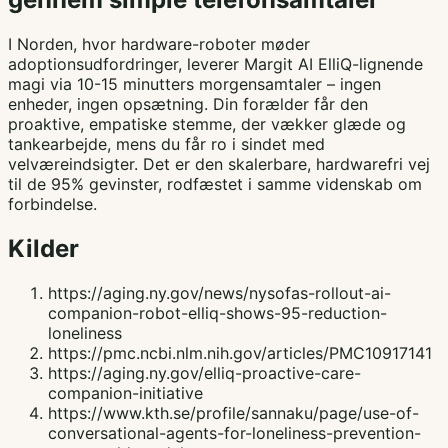
I Norden, hvor hardware-roboter møder
adoptionsudfordringer, leverer Margit AI ElliQ-lignende
magi via 10-15 minutters morgensamtaler – ingen
enheder, ingen opsætning. Din forælder får den
proaktive, empatiske stemme, der vækker glæde og
tankearbejde, mens du får ro i sindet med
velværeindsigter. Det er den skalerbare, hardwarefri vej
til de 95% gevinster, rodfæstet i samme videnskab om
forbindelse.
Kilder
https://aging.ny.gov/news/nysofas-rollout-ai-
companion-robot-elliq-shows-95-reduction-
loneliness
https://pmc.ncbi.nlm.nih.gov/articles/PMC10917141
https://aging.ny.gov/elliq-proactive-care-
companion-initiative
https://www.kth.se/profile/sannaku/page/use-of-
conversational-agents-for-loneliness-prevention-