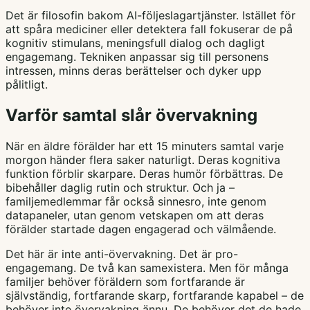
Det är filosofin bakom AI-följeslagartjänster. Istället för
att spåra mediciner eller detektera fall fokuserar de på
kognitiv stimulans, meningsfull dialog och dagligt
engagemang. Tekniken anpassar sig till personens
intressen, minns deras berättelser och dyker upp
pålitligt.
Varför samtal slår övervakning
När en äldre förälder har ett 15 minuters samtal varje
morgon händer flera saker naturligt. Deras kognitiva
funktion förblir skarpare. Deras humör förbättras. De
bibehåller daglig rutin och struktur. Och ja –
familjemedlemmar får också sinnesro, inte genom
datapaneler, utan genom vetskapen om att deras
förälder startade dagen engagerad och välmående.
Det här är inte anti-övervakning. Det är pro-
engagemang. De två kan samexistera. Men för många
familjer behöver föräldern som fortfarande är
självständig, fortfarande skarp, fortfarande kapabel – de
behöver inte övervakning ännu. De behöver det de hade