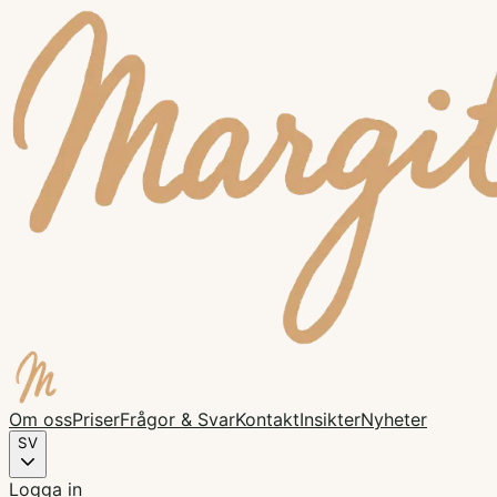
Om oss
Priser
Frågor & Svar
Kontakt
Insikter
Nyheter
SV
Logga in