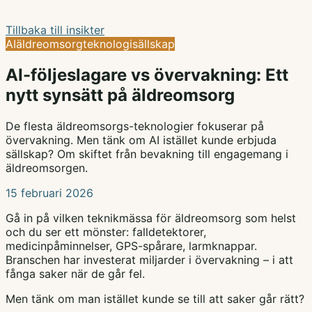
Tillbaka till insikter
AI
äldreomsorg
teknologi
sällskap
AI-följeslagare vs övervakning: Ett
nytt synsätt på äldreomsorg
De flesta äldreomsorgs-teknologier fokuserar på
övervakning. Men tänk om AI istället kunde erbjuda
sällskap? Om skiftet från bevakning till engagemang i
äldreomsorgen.
15 februari 2026
Gå in på vilken teknikmässa för äldreomsorg som helst
och du ser ett mönster: falldetektorer,
medicinpåminnelser, GPS-spårare, larmknappar.
Branschen har investerat miljarder i övervakning – i att
fånga saker när de går fel.
Men tänk om man istället kunde se till att saker går rätt?