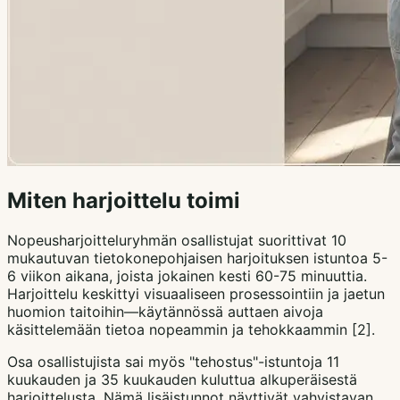
Miten harjoittelu toimi
Nopeusharjoitteluryhmän osallistujat suorittivat 10
mukautuvan tietokonepohjaisen harjoituksen istuntoa 5-
6 viikon aikana, joista jokainen kesti 60-75 minuuttia.
Harjoittelu keskittyi visuaaliseen prosessointiin ja jaetun
huomion taitoihin—käytännössä auttaen aivoja
käsittelemään tietoa nopeammin ja tehokkaammin [2].
Osa osallistujista sai myös "tehostus"-istuntoja 11
kuukauden ja 35 kuukauden kuluttua alkuperäisestä
harjoittelusta. Nämä lisäistunnot näyttivät vahvistavan