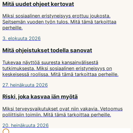
Mitä uudet ohjeet kertovat
Miksi sosiaalinen eristyneisyys erottuu joukosta.
Seitsemän vuoden työn tulos. Mitä tämä tarkoittaa
perheille.
3. elokuuta 2026
Mitä ohjeistukset todella sanovat
Tukevaa näyttöä suuresta kansainvälisestä
tutkimuksesta. Miksi sosiaalinen eristyneisyys on
keskeisessä roolissa. Mitä tämä tarkoittaa perheille.
27. heinäkuuta 2026
Riski, joka kasvaa iän myötä
Miksi terveysvaikutukset ovat niin vakavia. Vetoomus
poliittisiin toimiin. Mitä tämä tarkoittaa perheille.
20. heinäkuuta 2026