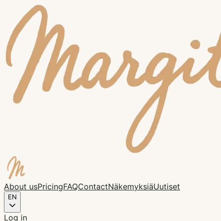
About us
Pricing
FAQ
Contact
Näkemyksiä
Uutiset
EN
Log in