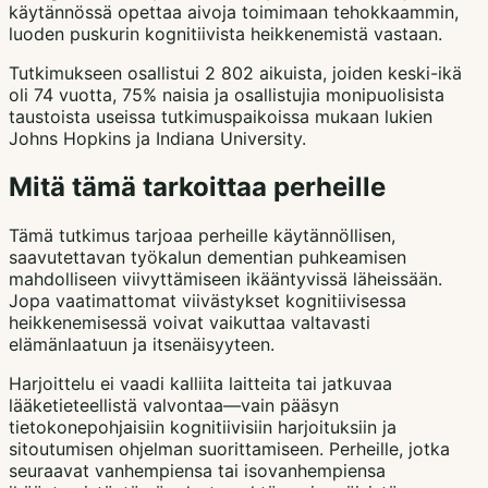
käytännössä opettaa aivoja toimimaan tehokkaammin,
luoden puskurin kognitiivista heikkenemistä vastaan.
Tutkimukseen osallistui 2 802 aikuista, joiden keski-ikä
oli 74 vuotta, 75% naisia ja osallistujia monipuolisista
taustoista useissa tutkimuspaikoissa mukaan lukien
Johns Hopkins ja Indiana University.
Mitä tämä tarkoittaa perheille
Tämä tutkimus tarjoaa perheille käytännöllisen,
saavutettavan työkalun dementian puhkeamisen
mahdolliseen viivyttämiseen ikääntyvissä läheissään.
Jopa vaatimattomat viivästykset kognitiivisessa
heikkenemisessä voivat vaikuttaa valtavasti
elämänlaatuun ja itsenäisyyteen.
Harjoittelu ei vaadi kalliita laitteita tai jatkuvaa
lääketieteellistä valvontaa—vain pääsyn
tietokonepohjaisiin kognitiivisiin harjoituksiin ja
sitoutumisen ohjelman suorittamiseen. Perheille, jotka
seuraavat vanhempiensa tai isovanhempiensa