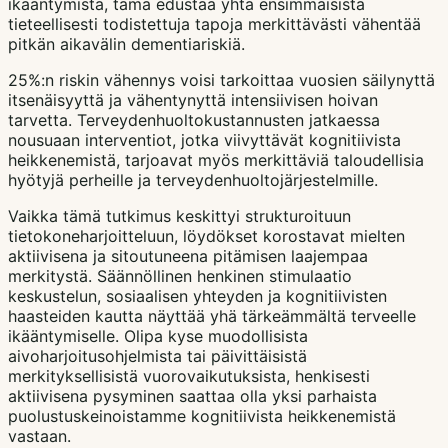
ikääntymistä, tämä edustaa yhtä ensimmäisistä
tieteellisesti todistettuja tapoja merkittävästi vähentää
pitkän aikavälin dementiariskiä.
25%:n riskin vähennys voisi tarkoittaa vuosien säilynyttä
itsenäisyyttä ja vähentynyttä intensiivisen hoivan
tarvetta. Terveydenhuoltokustannusten jatkaessa
nousuaan interventiot, jotka viivyttävät kognitiivista
heikkenemistä, tarjoavat myös merkittäviä taloudellisia
hyötyjä perheille ja terveydenhuoltojärjestelmille.
Vaikka tämä tutkimus keskittyi strukturoituun
tietokoneharjoitteluun, löydökset korostavat mielten
aktiivisena ja sitoutuneena pitämisen laajempaa
merkitystä. Säännöllinen henkinen stimulaatio
keskustelun, sosiaalisen yhteyden ja kognitiivisten
haasteiden kautta näyttää yhä tärkeämmältä terveelle
ikääntymiselle. Olipa kyse muodollisista
aivoharjoitusohjelmista tai päivittäisistä
merkityksellisistä vuorovaikutuksista, henkisesti
aktiivisena pysyminen saattaa olla yksi parhaista
puolustuskeinoistamme kognitiivista heikkenemistä
vastaan.