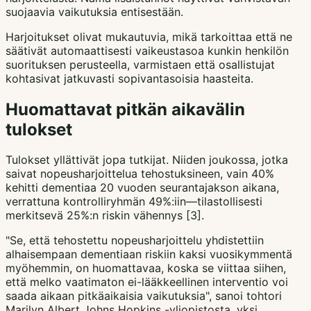
suojaavia vaikutuksia entisestään.
Harjoitukset olivat mukautuvia, mikä tarkoittaa että ne
säätivät automaattisesti vaikeustasoa kunkin henkilön
suorituksen perusteella, varmistaen että osallistujat
kohtasivat jatkuvasti sopivantasoisia haasteita.
Huomattavat pitkän aikavälin
tulokset
Tulokset yllättivät jopa tutkijat. Niiden joukossa, jotka
saivat nopeusharjoittelua tehostuksineen, vain 40%
kehitti dementiaa 20 vuoden seurantajakson aikana,
verrattuna kontrolliryhmän 49%:iin—tilastollisesti
merkitsevä 25%:n riskin vähennys [3].
"Se, että tehostettu nopeusharjoittelu yhdistettiin
alhaisempaan dementiaan riskiin kaksi vuosikymmentä
myöhemmin, on huomattavaa, koska se viittaa siihen,
että melko vaatimaton ei-lääkkeellinen interventio voi
saada aikaan pitkäaikaisia vaikutuksia", sanoi tohtori
Marilyn Albert Johns Hopkins -yliopistosta, yksi