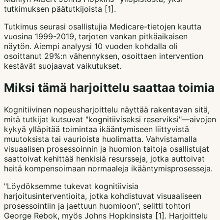
tutkimuksen päätutkijoista [1].
Tutkimus seurasi osallistujia Medicare-tietojen kautta
vuosina 1999-2019, tarjoten vankan pitkäaikaisen
näytön. Aiempi analyysi 10 vuoden kohdalla oli
osoittanut 29%:n vähennyksen, osoittaen intervention
kestävät suojaavat vaikutukset.
Miksi tämä harjoittelu saattaa toimia
Kognitiivinen nopeusharjoittelu näyttää rakentavan sitä,
mitä tutkijat kutsuvat "kognitiiviseksi reserviksi"—aivojen
kykyä ylläpitää toimintaa ikääntymiseen liittyvistä
muutoksista tai vaurioista huolimatta. Vahvistamalla
visuaalisen prosessoinnin ja huomion taitoja osallistujat
saattoivat kehittää henkisiä resursseja, jotka auttoivat
heitä kompensoimaan normaaleja ikääntymisprosesseja.
"Löydöksemme tukevat kognitiivisia
harjoitusinterventioita, jotka kohdistuvat visuaaliseen
prosessointiin ja jaettuun huomioon", selitti tohtori
George Rebok, myös Johns Hopkinsista [1]. Harjoittelu