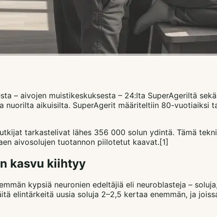
 – aivojen muistikeskuksesta – 24:lta SuperAgeriltä sekä ve
ta nuorilta aikuisilta. SuperAgerit määriteltiin 80-vuotiaiksi
tutkijat tarkastelivat lähes 356 000 solun ydintä. Tämä tekni
en aivosolujen tuotannon piilotetut kaavat.[1]
n kasvu kiihtyy
emmän kypsiä neuronien edeltäjiä eli neuroblasteja – soluja
äitä elintärkeitä uusia soluja 2–2,5 kertaa enemmän, ja joiss