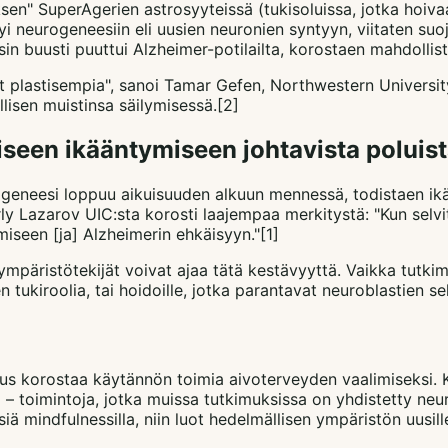
tuksen" SuperAgerien astrosyyteissä (tukisoluissa, jotka h
ittyi neurogeneesiin eli uusien neuronien syntyyn, viitaten s
n buusti puuttui Alzheimer-potilailta, korostaen mahdollist
t plastisempia", sanoi Tamar Gefen, Northwestern University
llisen muistinsa säilymisessä.[2]
iseen ikääntymiseen johtavista poluis
geneesi loppuu aikuisuuden alkuun mennessä, todistaen ikä
ly Lazarov UIC:sta korosti laajempaa merkitystä: "Kun selvit
miseen [ja] Alzheimerin ehkäisyyn."[1]
ympäristötekijät voivat ajaa tätä kestävyyttä. Vaikka tutkim
en tukiroolia, tai hoidoille, jotka parantavat neuroblastien se
imus korostaa käytännön toimia aivoterveyden vaalimiseksi. 
a – toimintoja, jotka muissa tutkimuksissa on yhdistetty ne
siä mindfulnessilla, niin luot hedelmällisen ympäristön uusill