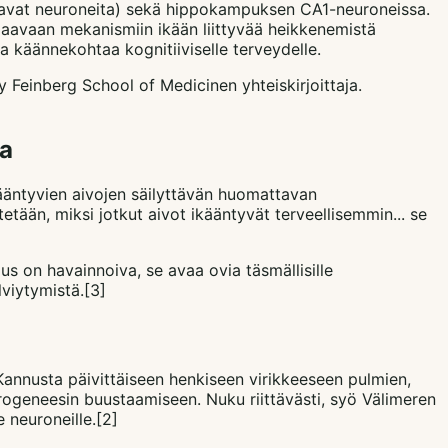
oivaavat neuroneita) sekä hippokampuksen CA1-neuroneissa.
uojaavaan mekanismiin ikään liittyvää heikkenemistä
a käännekohtaa kognitiiviselle terveydelle.
 Feinberg School of Medicinen yhteiskirjoittaja.
ta
äntyvien aivojen säilyttävän huomattavan
etään, miksi jotkut aivot ikääntyvät terveellisemmin... se
us on havainnoiva, se avaa ovia täsmällisille
lviytymistä.[3]
Kannusta päivittäiseen henkiseen virikkeeseen pulmien,
urogeneesin buustaamiseen. Nuku riittävästi, syö Välimeren
e neuroneille.[2]