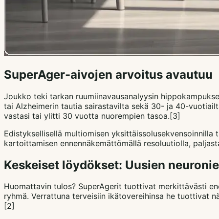
SuperAger-aivojen arvoitus avautuu
Joukko teki tarkan ruumiinavausanalyysin hippokampuksesta
tai Alzheimerin tautia sairastavilta sekä 30- ja 40-vuotiail
vastasi tai ylitti 30 vuotta nuorempien tasoa.[3]
Edistyksellisellä multiomisen yksittäissolusekvensoinnilla 
kartoittamisen ennennäkemättömällä resoluutiolla, paljasta
Keskeiset löydökset: Uusien neuronie
Huomattavin tulos? SuperAgerit tuottivat merkittävästi en
ryhmä. Verrattuna terveisiin ikätovereihinsa he tuottivat n
[2]