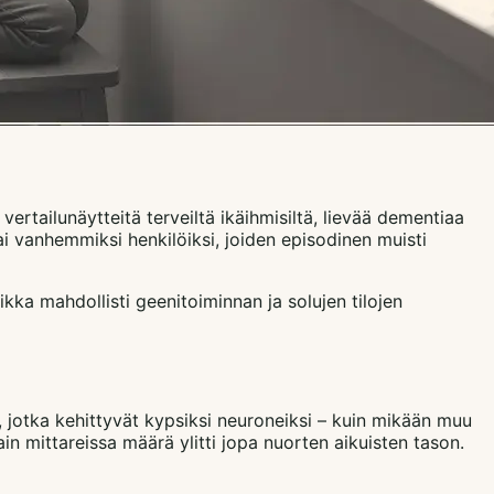
rtailunäytteitä terveiltä ikäihmisiltä, lievää dementiaa
 tai vanhemmiksi henkilöiksi, joiden episodinen muisti
ikka mahdollisti geenitoiminnan ja solujen tilojen
, jotka kehittyvät kypsiksi neuroneiksi – kuin mikään muu
ain mittareissa määrä ylitti jopa nuorten aikuisten tason.