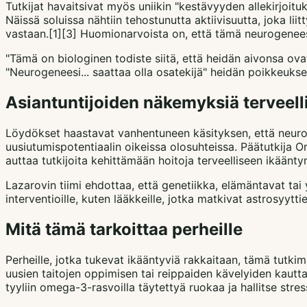
Tutkijat havaitsivat myös uniikin "kestävyyden allekirjoi
Näissä soluissa nähtiin tehostunutta aktiivisuutta, joka li
vastaan.[1][3] Huomionarvoista on, että tämä neurogeneesi
"Tämä on biologinen todiste siitä, että heidän aivonsa ova
"Neurogeneesi... saattaa olla osatekijä" heidän poikkeukse
Asiantuntijoiden näkemyksiä terveell
Löydökset haastavat vanhentuneen käsityksen, että neuro
uusiutumispotentiaalin oikeissa olosuhteissa. Päätutkija Or
auttaa tutkijoita kehittämään hoitoja terveelliseen ikäänty
Lazarovin tiimi ehdottaa, että genetiikka, elämäntavat tai 
interventioille, kuten lääkkeille, jotka matkivat astrosyytti
Mitä tämä tarkoittaa perheille
Perheille, jotka tukevat ikääntyviä rakkaitaan, tämä tutk
uusien taitojen oppimisen tai reippaiden kävelyiden kautt
tyyliin omega-3-rasvoilla täytettyä ruokaa ja hallitse stres