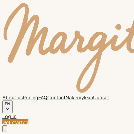
About us
Pricing
FAQ
Contact
Näkemyksiä
Uutiset
EN
Log in
Get started