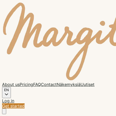
About us
Pricing
FAQ
Contact
Näkemyksiä
Uutiset
EN
Log in
Get started