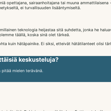
 opettajana, sairaanhoitajana tai muuna ammattilaisena -- ih
tykseltä, ei turvallisuuden lisääntymiseltä.
millainen teknologia heijastaa sitä suhdetta, jonka he hal
emme täällä, koska sinä olet tärkeä.
 kuin hätäpainike. Ei siksi, etteivät hätätilanteet olisi t
täisiä keskusteluja?
 pitää mielen terävänä.