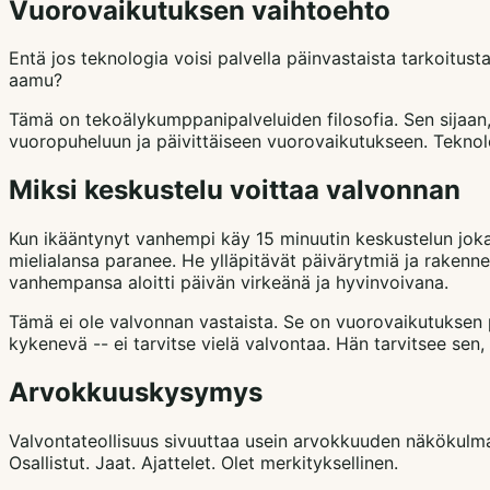
Vuorovaikutuksen vaihtoehto
Entä jos teknologia voisi palvella päinvastaista tarkoitusta
aamu?
Tämä on tekoälykumppanipalveluiden filosofia. Sen sijaan, e
vuoropuheluun ja päivittäiseen vuorovaikutukseen. Teknolo
Miksi keskustelu voittaa valvonnan
Kun ikääntynyt vanhempi käy 15 minuutin keskustelun joka 
mielialansa paranee. He ylläpitävät päivärytmiä ja rakenne
vanhempansa aloitti päivän virkeänä ja hyvinvoivana.
Tämä ei ole valvonnan vastaista. Se on vuorovaikutuksen p
kykenevä -- ei tarvitse vielä valvontaa. Hän tarvitsee sen
Arvokkuuskysymys
Valvontateollisuus sivuuttaa usein arvokkuuden näkökulman. 
Osallistut. Jaat. Ajattelet. Olet merkityksellinen.