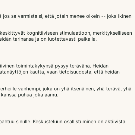
 jos se varmistaisi, että jotain menee oikein -- joka ikinen
 keskittyvät kognitiiviseen stimulaatioon, merkitykselliseen
dän tarinansa ja on luotettavasti paikalla.
tiivinen toimintakykynsä pysyy terävänä. Heidän
atanäyttöjen kautta, vaan tietoisuudesta, että heidän
rheille vanhempi, joka on yhä itsenäinen, yhä terävä, yhä
ka kanssa puhua joka aamu.
ahtuu sinulle. Keskusteluun osallistuminen on aktiivista.