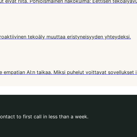
sut eivät riitä. Pohjoismainen näkökulma: Eettisen tekoälyav
proaktiivinen tekoäly muuttaa eristyneisyyden yhteydeksi.
empatian AI:n taikaa. Miksi puhelut voittavat sovellukset ik
ntact to first call in less than a week.