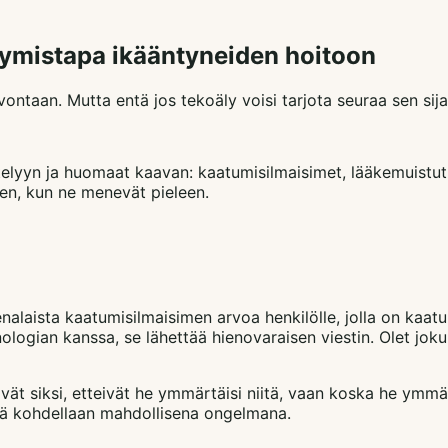
tymistapa ikääntyneiden hoitoon
vontaan. Mutta entä jos tekoäly voisi tarjota seuraa sen si
telyyn ja huomaat kaavan: kaatumisilmaisimet, lääkemuistut
een, kun ne menevät pieleen.
nalaista kaatumisilmaisimen arvoa henkilölle, jolla on kaatu
logian kanssa, se lähettää hienovaraisen viestin. Olet joku, 
vät siksi, etteivät he ymmärtäisi niitä, vaan koska he ymmä
eitä kohdellaan mahdollisena ongelmana.