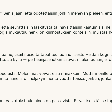
? Sen sijaan, että odotettaisiin jonkin menevän pieleen, entä
ttä seurattaisiin lääkitystä tai havaittaisiin kaatumisia, ne
gia mukautuu henkilön kiinnostuksen kohteisiin, muistaa hei
aamu, useita asioita tapahtuu luonnollisesti. Heidän kogni
tta. Ja kyllä -- perheenjäsenetkin saavat mielenrauhan, ei d
uolesta. Molemmat voivat elää rinnakkain. Mutta monille pe
, mitä hänellä oli neljäkymmentä vuotta töissä: jonkun, jon
Valvotuksi tuleminen on passiivista. Et valitse sitä; se tap