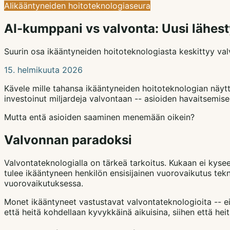
AI
ikääntyneiden hoito
teknologia
seura
AI-kumppani vs valvonta: Uusi lähes
Suurin osa ikääntyneiden hoitoteknologiasta keskittyy val
15. helmikuuta 2026
Kävele mille tahansa ikääntyneiden hoitoteknologian näyt
investoinut miljardeja valvontaan -- asioiden havaitsemis
Mutta entä asioiden saaminen menemään oikein?
Valvonnan paradoksi
Valvontateknologialla on tärkeä tarkoitus. Kukaan ei kysee
tulee ikääntyneen henkilön ensisijainen vuorovaikutus tekno
vuorovaikutuksessa.
Monet ikääntyneet vastustavat valvontateknologioita -- ei
että heitä kohdellaan kyvykkäinä aikuisina, siihen että h