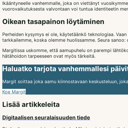
Ikääntyneelle vanhemmalle, joka on viettänyt vuosikymmeniä
vuorovaikutuksesta valvontaan voi tuntua identiteetin mene
Oikean tasapainon löytäminen
Perheiden kysymys ei ole, käytetäänkö teknologiaa. Vaan 
tarkkailemme, koska olemme huolissamme. Seura sanoo: ol
Margitissa uskomme, että aamupuhelu on parempi lähtökohta
hätähoidon tarpeeseen ovat myös tärkeitä.
Haluatko tarjota vanhemmallesi päivit
Margit soittaa joka aamu kiinnostavaan keskusteluun, joka
Koe Margit
Lisää artikkeleita
Digitaalisen seuralaisuuden tiede