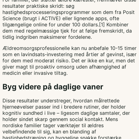
resultater praktiske skridt: søg
hastighedsprocesseringsprogrammer som dem fra Posit
Science (brugt i ACTIVE) eller lignende apps, ofte
tilgængelige online for under 100 dollars.[1] Kombiner
dem med regelmæssige tjek for at følge fremskridt, da
tidlig indgriben maksimerer fordelene.
Ældreomsorgsprofessionelle kan nu anbefale 10-15 timer
som en lavindsats-investering med årtier af gevinst, især
for dem med moderat risiko. Det er ikke en kur, men det
giver magt til proaktiv omsorg uden afhængighed af
medicin eller invasive tiltag.
Byg videre på daglige vaner
Disse resultater understreger, hvordan målrettede
hjerneøvelser passer ind i bredere rutiner, der holder
kognitiv sundhed i live – ligesom daglige samtaler, der
holder sindet skarp gennem social kontakt. Mens
nordiske familier tager værktøjer til ældres
velbefindende til sig, kan en blanding af
hastighedstræning og hyggelige snakke forstærke