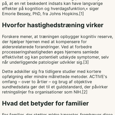
på, at en ret beskedent indsats kan have langvarige
effekter på kognition og hverdagsfunktion,« siger
Emorie Bessey, PhD, fra Johns Hopkins.[1]
Hvorfor hastighedstræning virker
Forskere mener, at træningen opbygger kognitiv reserve,
der hjælper hjernen med at kompensere for
aldersrelaterede forandringer. Ved at forbedre
processeringshastigheden øges hjernens samlede
effektivitet og kan potentielt udskyde symptomer, selv
når underliggende patologier udvikler sig.[3]
Dette adskiller sig fra tidligere studier med kortere
opfølgning eller mindre målrettede metoder. ACTIVE's
omfang – over to årtier – og brug af objektive
sundhedsdata gør det til et guldstandard, der påvirker
retningslinjer fra organisationer som NIH.[2]
Hvad det betyder for familier
For familier, der støtter ældre kærester, fremhæver disse