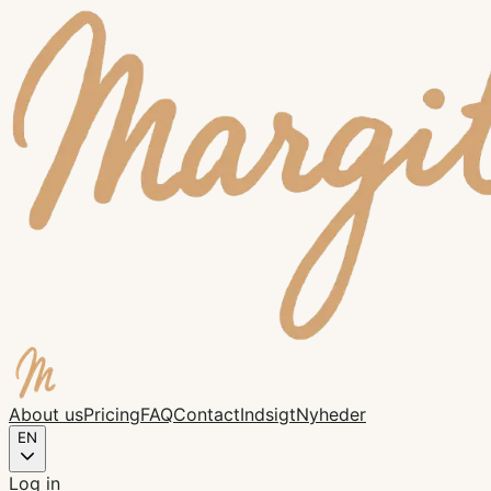
About us
Pricing
FAQ
Contact
Indsigt
Nyheder
EN
Log in