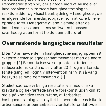
ræsonneringstræning, der sigtede mod at huske eller
løse problemer, skærpede hastighedstræningen
reaktionstider og visuel bearbejdning – færdigheder, der
er afgørende for hverdagsopgaver som at køre bil eller
opdage farer. Deltagerne øvede hjemme efter de
indledende sessioner, mens softwaren tilpassede
sværhedsgraden for at holde dem udfordret.
Overraskende langsigtede resultater
Efter 10 år havde dem i hastighedstræningsgruppen 29
% færre demensdiagnoser sammenlignet med de andre
grupper.[2] Bemærkelsesværdigt nok holdt denne
reducerede risiko stand selv efter 20 år og markerede
første gang, en kognitiv intervention har vist så varig
beskyttelse mod demensudbrud.[1]
Studiet sporede virkelige resultater via medicinske
kravdata og bekræftede lavere forekomst uden kun at
stole på kognitive tests. »At se, at forbedret
hastighedstræning var knyttet til lavere demensrisiko to
årtier senere, er bemærkelsesværdigt, fordi det tyder