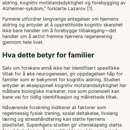
aldring, kognitiv motstandsdyktighet og forebygging av
Alzheimer-sykdom," forklarte Lazarov [1].
Funnene utfordrer langvarige antagelser om hjernens
aldring og antyder at å opprettholde kognitiv skarphet
ikke bare handler om å forebygge tilbakegang—det
handler om å aktivt fremme hjernens regenerering
gjennom hele livet.
Hva dette betyr for familier
Selv om forskere ennå ikke har identifisert spesifikke
tiltak for å øke neurogenesen, gir oppdagelsen håp for
familier som er bekymret for kognitiv aldring. Studien
antyder at eksepsjonell kognitiv motstandsdyktighet har
målbare biologiske markører, noe som potensielt kan
bane vei for tidlig identifikasjon og målrettede tiltak.
Nåværende forskning indikerer at faktorer som
regelmessig fysisk trening, sosial deltakelse, livslang
læring og stresshåndtering kan støtte hjernens
plastisitet. SuperAgers-studien gir vitenskapelig støtte