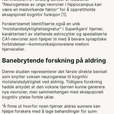
"Neurogenese av unge nevroner i hippocampus kan
være en medvirkende faktor" for å opprettholde
eksepsjonell kognitiv funksjon [1].
Forskerteamet identifiserte også en unik
"motstandsdyktighetssignatur" i SuperAgers' hjerner,
karakterisert av støttende astrocytter og spesialiserte
CA1-nevroner som hjelper til med å bevare synaptiske
forbindelser—kommunikasjonsveiene mellom
hjerneceller.
Banebrytende forskning på aldring
Denne studien representerer det første direkte beviset
som knytter voksen neurogenese til kognitiv
motstandsdyktighet ved aldring. Tidligere forskning
hadde antydet at den voksne hjernen kunne generere
nye nevroner, men sammenhengen med eksepsjonell
kognitiv ytelse forble uklar.
"Å finne ut hvorfor noen hjerner aldres sunnere kan
hjelpe forskere med å lage behandlinger for sunn