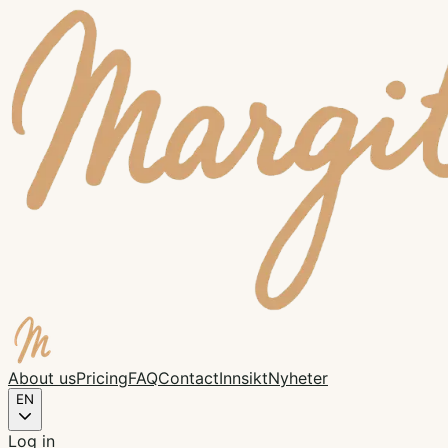
About us
Pricing
FAQ
Contact
Innsikt
Nyheter
EN
Log in