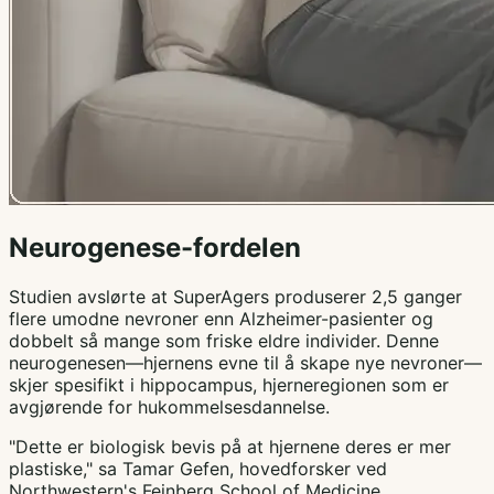
Neurogenese-fordelen
Studien avslørte at SuperAgers produserer 2,5 ganger
flere umodne nevroner enn Alzheimer-pasienter og
dobbelt så mange som friske eldre individer. Denne
neurogenesen—hjernens evne til å skape nye nevroner—
skjer spesifikt i hippocampus, hjerneregionen som er
avgjørende for hukommelsesdannelse.
"Dette er biologisk bevis på at hjernene deres er mer
plastiske," sa Tamar Gefen, hovedforsker ved
Northwestern's Feinberg School of Medicine.