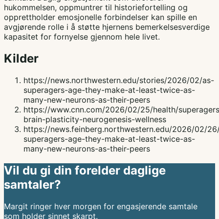
hukommelsen, oppmuntrer til historiefortelling og
opprettholder emosjonelle forbindelser kan spille en
avgjørende rolle i å støtte hjernens bemerkelsesverdige
kapasitet for fornyelse gjennom hele livet.
Kilder
https://news.northwestern.edu/stories/2026/02/as-
superagers-age-they-make-at-least-twice-as-
many-new-neurons-as-their-peers
https://www.cnn.com/2026/02/25/health/superagers
brain-plasticity-neurogenesis-wellness
https://news.feinberg.northwestern.edu/2026/02/26
superagers-age-they-make-at-least-twice-as-
many-new-neurons-as-their-peers
Vil du gi din forelder daglige
samtaler?
Margit ringer hver morgen for engasjerende samtale
som holder sinnet skarpt.