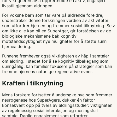
for viktigheten av å opprettholde en aktiv, engasjert
livsstil gjennom aldringen.
For voksne barn som tar vare på aldrende foreldre,
understreker denne forskningen verdien av aktiviteter
som utfordrer hjernen og fremmer sosial tilknytning. Selv
om ikke alle kan bli en SuperAger, gir forståelsen av de
biologiske mekanismene bak kognitiv
motstandsdyktighet nye muligheter for å støtte sunn
hjernealdering.
Funnene fremhever også viktigheten av håp i samtaler
om aldring. I stedet for å se kognitiv tilbakegang som
uunngåelig, kan familier fokusere på strategier som kan
fremme hjernens naturlige regenerative evner.
Kraften i tilknytning
Mens forskere fortsetter å undersøke hva som fremmer
neurogenese hos SuperAgers, dukker én faktor
konsekvent opp på tvers av aldringsstudier: viktigheten
av regelmessig sosial interaksjon og meningsfull
samtale. Daglig engasjement som utfordrer