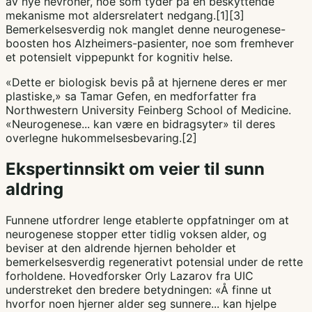
av nye nevroner, noe som tyder på en beskyttende
mekanisme mot aldersrelatert nedgang.[1][3]
Bemerkelsesverdig nok manglet denne neurogenese-
boosten hos Alzheimers-pasienter, noe som fremhever
et potensielt vippepunkt for kognitiv helse.
«Dette er biologisk bevis på at hjernene deres er mer
plastiske,» sa Tamar Gefen, en medforfatter fra
Northwestern University Feinberg School of Medicine.
«Neurogenese... kan være en bidragsyter» til deres
overlegne hukommelsesbevaring.[2]
Ekspertinnsikt om veier til sunn
aldring
Funnene utfordrer lenge etablerte oppfatninger om at
neurogenese stopper etter tidlig voksen alder, og
beviser at den aldrende hjernen beholder et
bemerkelsesverdig regenerativt potensial under de rette
forholdene. Hovedforsker Orly Lazarov fra UIC
understreket den bredere betydningen: «Å finne ut
hvorfor noen hjerner alder seg sunnere... kan hjelpe