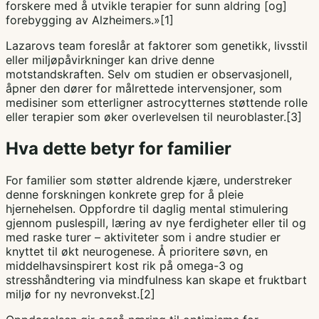
forskere med å utvikle terapier for sunn aldring [og]
forebygging av Alzheimers.»[1]
Lazarovs team foreslår at faktorer som genetikk, livsstil
eller miljøpåvirkninger kan drive denne
motstandskraften. Selv om studien er observasjonell,
åpner den dører for målrettede intervensjoner, som
medisiner som etterligner astrocytternes støttende rolle
eller terapier som øker overlevelsen til neuroblaster.[3]
Hva dette betyr for familier
For familier som støtter aldrende kjære, understreker
denne forskningen konkrete grep for å pleie
hjernehelsen. Oppfordre til daglig mental stimulering
gjennom puslespill, læring av nye ferdigheter eller til og
med raske turer – aktiviteter som i andre studier er
knyttet til økt neurogenese. Å prioritere søvn, en
middelhavsinspirert kost rik på omega-3 og
stresshåndtering via mindfulness kan skape et fruktbart
miljø for ny nevronvekst.[2]