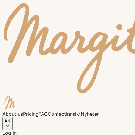
About us
Pricing
FAQ
Contact
Innsikt
Nyheter
EN
Log in