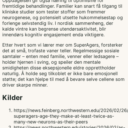
Oppdagelsen gir også næring til optimisme for
fremtidige behandlinger. Familier kan snart få tilgang til
kliniske studier som tester stoffer som fremmer
neurogenese, og potensielt utsette hukommelsestap og
forlenge selvstendig liv. I nordisk sammenheng, der
kalde vintre kan begrense utendørsaktivitet, blir
innendørs kognitiv engasjement enda viktigere.
Etter hvert som vi lærer mer om SuperAgers, forsterker
det at små, trofaste vaner teller. Regelmessige sosiale
samtaler – enten med familie, venner eller ledsagere –
holder hjernen i sving, og speiler den mentale
smidigheten disse eksepsjonelle eldre opprettholder
naturlig. Å holde seg tilkoblet er ikke bare emosjonell
støtte; det kan hjelpe til med å bevare selve cellene som
driver skarpe minner.
Kilder
https://news.feinberg.northwestern.edu/2026/02/26
superagers-age-they-make-at-least-twice-as-
many-new-neurons-as-their-peers
https://news.northwestern.edu/stories/2026/02/as-