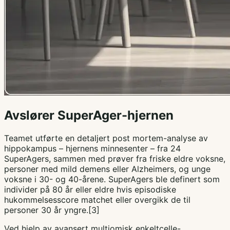
Avslører SuperAger-hjernen
Teamet utførte en detaljert post mortem-analyse av
hippokampus – hjernens minnesenter – fra 24
SuperAgers, sammen med prøver fra friske eldre voksne,
personer med mild demens eller Alzheimers, og unge
voksne i 30- og 40-årene. SuperAgers ble definert som
individer på 80 år eller eldre hvis episodiske
hukommelsesscore matchet eller overgikk de til
personer 30 år yngre.[3]
Ved hjelp av avansert multiomisk enkeltcelle-