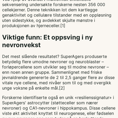
sekvensering undersøkte forskerne nesten 356 000
cellekjerner. Denne teknikken lot dem kartlegge
genaktivitet og cellulære tilstander med en oppløsning
uten sidestykke, og avdekket skjulte mønstre i
produksjonen av hjerneceller.[1]
Viktige funn: Et oppsving i ny
nevronvekst
Det mest slående resultatet? SuperAgers produserte
betydelig flere umodne nevroner og neuroblaster –
forløpercellene som utvikler seg til modne nevroner –
enn noen annen gruppe. Sammenlignet med friske
jevnaldrende genererte de 2 til 2,5 ganger flere av disse
vitale nye cellene, med nivåer som til og med overgikk
unge voksne på enkelte mål.[2]
Forskerne identifiserte også en unik «resilienssignatur» i
SuperAgers' astrocytter (støtteceller som nærer
nevroner) og CA1-nevroner i hippokampus. Disse cellene
viste økt aktivitet knyttet til neurogenese, eller fødselen