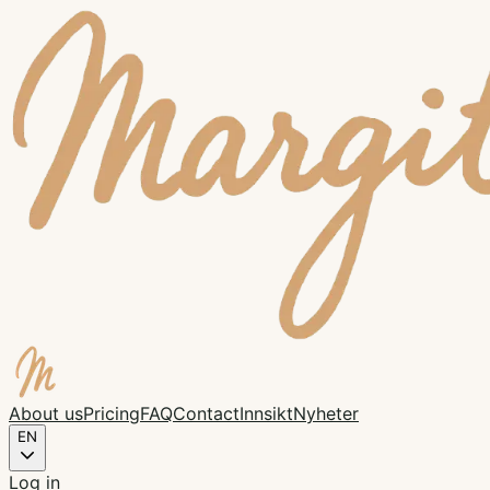
About us
Pricing
FAQ
Contact
Innsikt
Nyheter
EN
Log in